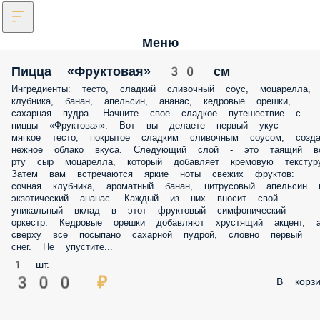
Меню
Пицца «Фруктовая» 30 см
Ингредиенты: тесто, сладкий сливочный соус, моцарелла,
клубника, банан, апельсин, ананас, кедровые орешки,
сахарная пудра. Начните свое сладкое путешествие с
пиццы «Фруктовая». Вот вы делаете первый укус -
мягкое тесто, покрытое сладким сливочным соусом, созда
нежное облако вкуса. Следующий слой - это таящий в
рту сыр моцарелла, который добавляет кремовую текстуру
Затем вам встречаются яркие ноты свежих фруктов:
сочная клубника, ароматный банан, цитрусовый апельсин 
экзотический ананас. Каждый из них вносит свой
уникальный вклад в этот фруктовый симфонический
оркестр. Кедровые орешки добавляют хрустящий акцент, 
сверху все посыпано сахарной пудрой, словно первый
снег. Не упустите...
1 шт.
300 ₽
В корзи