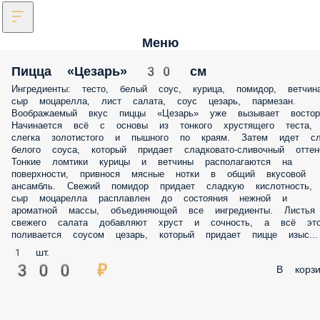
Меню
Пицца «Цезарь» 30 см
Ингредиенты: тесто, белый соус, курица, помидор, ветчина
сыр моцарелла, лист салата, соус цезарь, пармезан.
Воображаемый вкус пиццы «Цезарь» уже вызывает восторг
Начинается всё с основы из тонкого хрустящего теста,
слегка золотистого и пышного по краям. Затем идет сл
белого соуса, который придает сладковато-сливочный оттен
Тонкие ломтики курицы и ветчины располагаются на
поверхности, привнося мясные нотки в общий вкусовой
ансамбль. Свежий помидор придает сладкую кислотность,
сыр моцарелла расплавлен до состояния нежной и
ароматной массы, объединяющей все ингредиенты. Листья
свежего салата добавляют хруст и сочность, а всё эт
поливается соусом цезарь, который придает пицце изыс...
1 шт.
300 ₽
В корзи