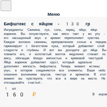
Меню
Бифштекс с яйцом - 130 гр
Ингредиенты: Свинина, лук, соль, перец, яйцо, яйцо
жареное. Вы почувствуете, как мясо тает у во рту -
его насыщенный вкус и аромат переполняют чувства.
Каждое волокно свинины, приправленное солью и перцем,
гармонирует с богатством лука, который добавляет слой
сладости и глубины. И вот вы доходите до яйца. Вы
ломаете его, и золотистый желток медленно стекает по
мясу, обогащая блюдо мягкостью и кремовой текстурой.
Яйцо жареное добавляет хруст, который идеально
дополняет мягкость бифштекса. Теперь момент истины:
укус, в котором соединяются все элементы. Ваше небо
охвачено волнением вкусов, текстур и ароматов. В этот
момент вы чувствуете, что все в мире на месте. Не
откладывайте счастье!...
1 шт.
160 ₽
В корзи